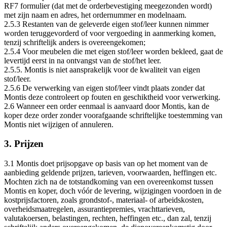
RF7 formulier (dat met de orderbevestiging meegezonden wordt)
met zijn naam en adres, het ordernummer en modelnaam.
2.5.3 Restanten van de geleverde eigen stof/leer kunnen nimmer
worden teruggevorderd of voor vergoeding in aanmerking komen,
tenzij schriftelijk anders is overeengekomen;
2.5.4 Voor meubelen die met eigen stof/leer worden bekleed, gaat de
levertijd eerst in na ontvangst van de stof/het leer.
2.5.5. Montis is niet aansprakelijk voor de kwaliteit van eigen
stof/leer.
2.5.6 De verwerking van eigen stof/leer vindt plaats zonder dat
Montis deze controleert op fouten en geschiktheid voor verwerking.
2.6 Wanneer een order eenmaal is aanvaard door Montis, kan de
koper deze order zonder voorafgaande schriftelijke toestemming van
Montis niet wijzigen of annuleren.
3. Prijzen
3.1 Montis doet prijsopgave op basis van op het moment van de
aanbieding geldende prijzen, tarieven, voorwaarden, heffingen etc.
Mochten zich na de totstandkoming van een overeenkomst tussen
Montis en koper, doch vóór de levering, wijzigingen voordoen in de
kostprijsfactoren, zoals grondstof-, materiaal- of arbeidskosten,
overheidsmaatregelen, assurantiepremies, vrachttarieven,
valutakoersen, belastingen, rechten, heffingen etc., dan zal, tenzij