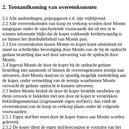
2. Totstandkoming van overeenkomsten
2.1 Alle aanbiedingen, prijsopgaven e.d. zijn vrijblijvend.
2.2 Alle overeenkomsten van koop en verkoop worden door Montis
aangegaan onder de opschortende voorwaarde dat uit een in te
winnen informatie blijkt dat de koper voldoende kredietwaardig is
en binnen het distributiebeleid van Montis past.
2.3 Een overeenkomst tussen Montis en koper komt uitsluitend tot
stand na schriftelijke bevestiging door Montis van de bij de opdracht
gedane bestelling dan wel door uitvoering van de opdracht door
Montis.
2.4 Ingeval Montis de door de koper bij de opdracht gedane
bestelling niet aanstonds of binnen de overeengekomen termijn kan
uitvoeren, doet Montis daarvan zo spoedig mogelijk mededeling aan
de koper, onder vermelding van de termijn waarbinnen Montis
verwacht de gedane opdracht te kunnen uitvoeren.
2.5 Indien Montis besluit de door de koper bestelde meubelen op
diens verzoek te bekleden met een door de koper te verstrekken
bekledingsmateriaal (zogenaamde eigen stof/leer), dan vindt de
overeenkomst van de koop en verkoop plaats onder de volgende
voorwaarden:
2.5.1 Eigen stof/leer moet door de koper franco aan Montis worden
geleverd;
2.5.2 De koper dient de eigen stof/leercoupon te voorzien van het