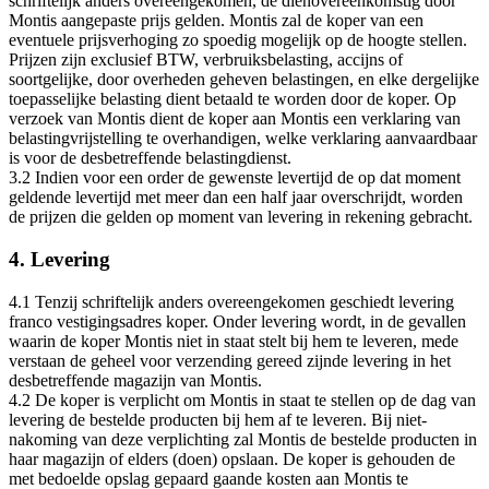
schriftelijk anders overeengekomen, de dienovereenkomstig door
Montis aangepaste prijs gelden. Montis zal de koper van een
eventuele prijsverhoging zo spoedig mogelijk op de hoogte stellen.
Prijzen zijn exclusief BTW, verbruiksbelasting, accijns of
soortgelijke, door overheden geheven belastingen, en elke dergelijke
toepasselijke belasting dient betaald te worden door de koper. Op
verzoek van Montis dient de koper aan Montis een verklaring van
belastingvrijstelling te overhandigen, welke verklaring aanvaardbaar
is voor de desbetreffende belastingdienst.
3.2 Indien voor een order de gewenste levertijd de op dat moment
geldende levertijd met meer dan een half jaar overschrijdt, worden
de prijzen die gelden op moment van levering in rekening gebracht.
4. Levering
4.1 Tenzij schriftelijk anders overeengekomen geschiedt levering
franco vestigingsadres koper. Onder levering wordt, in de gevallen
waarin de koper Montis niet in staat stelt bij hem te leveren, mede
verstaan de geheel voor verzending gereed zijnde levering in het
desbetreffende magazijn van Montis.
4.2 De koper is verplicht om Montis in staat te stellen op de dag van
levering de bestelde producten bij hem af te leveren. Bij niet-
nakoming van deze verplichting zal Montis de bestelde producten in
haar magazijn of elders (doen) opslaan. De koper is gehouden de
met bedoelde opslag gepaard gaande kosten aan Montis te