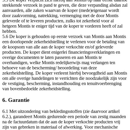
strekkende verzoek in pand te geven, die deze verpanding alsdan zal
aanvaarden, alle zaken waarvan de koper (mede)eigenaar wordt
door zaakvorming, natrekking, vermenging met de door Montis
geleverde of te leveren producten, zulks tot zekerheid voor al
hetgeen Montis te eniger tijd van de koper te vorderen heeft of zal
hebben.
5.6 De koper is gehouden op eerste verzoek van Montis aan Montis
een doorlopende zekerheidstelling te verlenen voor de betaling van
de koopsom van alle aan de koper verkochte en/of geleverde
producten. De koper dient enigerlei financieringsverklaringen en
overige documenten te laten passeren en aan Montis te
overhandigen, welke Montis redelijkerwijs mag verlangen ten
behoeve van de bescherming/ beoordeling van deze
zekerheidstelling. De koper verleent hierbij bevoegdheid aan Montis
om alle overige handelingen te verrichten die noodzakelijk zijn voor
de vestiging, bescherming, instandhouding en tenuitvoerbrenging
van bovenbedoelde zekerheidstelling.
6. Garantie
6.1 Met uitzondering van bekledingsstoffen (zie daarvoor artikel
6.2.), garandeert Montis gedurende een periode van zestig maanden
na de factuurdatum dat de aan de koper verkochte producten vrij
zijn van gebreken in materiaal of afwerking. Voor mechanische