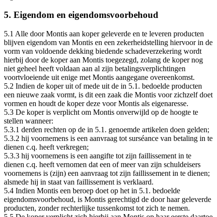
5. Eigendom en eigendomsvoorbehoud
5.1 Alle door Montis aan koper geleverde en te leveren producten
blijven eigendom van Montis en een zekerheidstelling hiervoor in de
vorm van voldoende dekking biedende schadeverzekering wordt
hierbij door de koper aan Montis toegezegd, zolang de koper nog
niet geheel heeft voldaan aan al zijn betalingsverplichtingen
voortvloeiende uit enige met Montis aangegane overeenkomst.
5.2 Indien de koper uit of mede uit de in 5.1. bedoelde producten
een nieuwe zaak vormt, is dit een zaak die Montis voor zichzelf doet
vormen en houdt de koper deze voor Montis als eigenaresse.
5.3 De koper is verplicht om Montis onverwijld op de hoogte te
stellen wanneer:
5.3.1 derden rechten op de in 5.1. genoemde artikelen doen gelden;
5.3.2 hij voornemens is een aanvraag tot surséance van betaling in te
dienen c.q. heeft verkregen;
5.3.3 hij voornemens is een aangifte tot zijn faillissement in te
dienen c.q. heeft vernomen dat een of meer van zijn schuldeisers
voornemens is (zijn) een aanvraag tot zijn faillissement in te dienen;
alsmede hij in staat van faillissement is verklaard.
5.4 Indien Montis een beroep doet op het in 5.1. bedoelde
eigendomsvoorbehoud, is Montis gerechtigd de door haar geleverde
producten, zonder rechterlijke tussenkomst tot zich te nemen.
5.5 De koper verplicht zich hierbij aan Montis op haar eerste daartoe