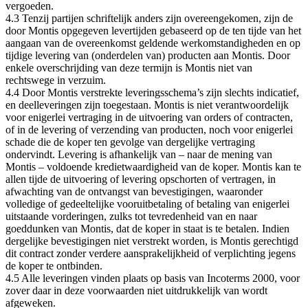
vergoeden.
4.3 Tenzij partijen schriftelijk anders zijn overeengekomen, zijn de
door Montis opgegeven levertijden gebaseerd op de ten tijde van het
aangaan van de overeenkomst geldende werkomstandigheden en op
tijdige levering van (onderdelen van) producten aan Montis. Door
enkele overschrijding van deze termijn is Montis niet van
rechtswege in verzuim.
4.4 Door Montis verstrekte leveringsschema’s zijn slechts indicatief,
en deelleveringen zijn toegestaan. Montis is niet verantwoordelijk
voor enigerlei vertraging in de uitvoering van orders of contracten,
of in de levering of verzending van producten, noch voor enigerlei
schade die de koper ten gevolge van dergelijke vertraging
ondervindt. Levering is afhankelijk van – naar de mening van
Montis – voldoende kredietwaardigheid van de koper. Montis kan te
allen tijde de uitvoering of levering opschorten of vertragen, in
afwachting van de ontvangst van bevestigingen, waaronder
volledige of gedeeltelijke vooruitbetaling of betaling van enigerlei
uitstaande vorderingen, zulks tot tevredenheid van en naar
goeddunken van Montis, dat de koper in staat is te betalen. Indien
dergelijke bevestigingen niet verstrekt worden, is Montis gerechtigd
dit contract zonder verdere aansprakelijkheid of verplichting jegens
de koper te ontbinden.
4.5 Alle leveringen vinden plaats op basis van Incoterms 2000, voor
zover daar in deze voorwaarden niet uitdrukkelijk van wordt
afgeweken.