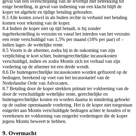
geval van een overschrijding van de levertijd met betrekking tot
enige bestelling, in geval van indiening van een klacht blijft de
koper tot algehele en tijdige betaling gehouden.
8.3 Alle kosten zowel in als buiten rechte in verband met betaling
komen voor rekening van de koper.
8.4 Indien de koper niet op tijd betaalt, is hij zonder
ingebrekestelling in verzuim en vanaf het intreden van het verzuim
een rente verschuldigd van 1,5% per maand (18% per jaar) of –
indien lager- de wettelijke rente.
8.5 Voorts is de afnemer, zodra hij in de nakoming van zijn
verplichting te kort schiet, buitengerechtelijke incassokosten
verschuldigd, indien en zodra Montis zich tot verhaal van zijn
vordering op de afnemer tot een derde wendt.
8.6 De buitengerechtelijke incassokosten worden gefixeerd op de
bedragen, berekend op voet van het incassotarief van de
Nederlandse Orde van Advocaten.
8.7 Betaling door de koper strekken primair ter voldoening van de
door de verschuldigde wettelijke rente, gerechtelijke en
buitengerechtelijke kosten en worden daarna in mindering geboekt
op de oudste openstaande vordering. Het is de koper niet toegestaan
enigerlei aan Montis verschuldigde bedragen achter te houden of te
verrekenen ter voldoening van enigerlei vorderingen die de koper
jegens Montis beweert te hebben.
9. Overmacht