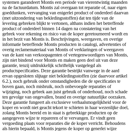
systemen garandeert Montis een periode van vierentwintig maanden
na de factuurdatum. Montis zal overgaan tot reparatie of, naar eigen
goeddunken, vervanging van enigerlei product of onderdeel daarvan
(met uitzondering van bekledingsstoffen) dat ten tijde van de
levering gebreken blijkt te vertonen, althans indien het betreffende
product of onderdeel binnen 14 dagen na constatering van het
gebrek voor rekening en risico van de koper geretourneerd wordt en
in het bezit van Montis is. Beschrijvingen, weergaven, en overige
informatie betreffende Montis producten in catalogi, advertenties of
overig reclamemateriaal van Montis of verklaringen of weergaven
van de kant van verkoopagenten of vertegenwoordigers van Montis,
zijn niet bindend voor Montis en maken geen deel uit van deze
garantie, tenzij uitdrukkelijk schriftelijk vastgelegd als
productspecificaties. Deze garantie bestrijkt vanwege in de aard
ervan opgesloten slijtage niet bekledingsstoffen (zie daarvoor artikel
6.2.), noch gebruik onder omstandigheden die de specificaties te
boven gaan, noch misbruik, noch onbevoegde reparaties of
wijziging, noch gebrek aan juist gebruik of onderhoud, noch schade
ten gevolge van ongevallen, brand en overige natuurlijke oorzaken.
Deze garantie fungeert als exclusieve verhaalsmogelijkheid voor de
koper en wordt niet geacht tekort te schieten in haar wezenlijke doel,
zolang Montis bereid en in staat is gebrekkige producten op de
aangegeven wijze te repareren of te vervangen. Er vindt geen
vergoeding plaats voor reparaties die de koper verricht. Behoudens
als hierin bepaald, is Montis jegens de koper op generlei wijze