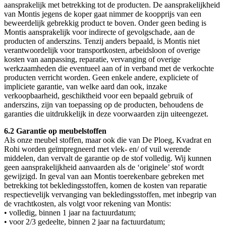
aansprakelijk met betrekking tot de producten. De aansprakelijkheid
van Montis jegens de koper gaat nimmer de koopprijs van een
beweerdelijk gebrekkig product te boven. Onder geen beding is
Montis aansprakelijk voor indirecte of gevolgschade, aan de
producten of anderszins. Tenzij anders bepaald, is Montis niet
verantwoordelijk voor transportkosten, arbeidsloon of overige
kosten van aanpassing, reparatie, vervanging of overige
werkzaamheden die eventueel aan of in verband met de verkochte
producten verricht worden. Geen enkele andere, expliciete of
impliciete garantie, van welke aard dan ook, inzake
verkoopbaarheid, geschiktheid voor een bepaald gebruik of
anderszins, zijn van toepassing op de producten, behoudens de
garanties die uitdrukkelijk in deze voorwaarden zijn uiteengezet.
6.2 Garantie op meubelstoffen
Als onze meubel stoffen, maar ook die van De Ploeg, Kvadrat en
Rohi worden geïmpregneerd met vlek- en/ of vuil werende
middelen, dan vervalt de garantie op de stof volledig. Wij kunnen
geen aansprakelijkheid aanvaarden als de ‘originele’ stof wordt
gewijzigd. In geval van aan Montis toerekenbare gebreken met
betrekking tot bekledingsstoffen, komen de kosten van reparatie
respectievelijk vervanging van bekledingsstoffen, met inbegrip van
de vrachtkosten, als volgt voor rekening van Montis:
• volledig, binnen 1 jaar na factuurdatum;
• voor 2/3 gedeelte, binnen 2 jaar na factuurdatum;