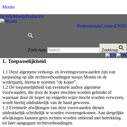
Montis
Jij-Wij-Montis
Producten
Algemene voorwaarden
Professionals
Contact
EN
DE
Lantis BV is de Nederlandse meubelfabrikant van het merk Montis,
gevestigd te (5107 NE) Dongen, aan de Steenstraat nummer 2,
ingeschreven bij de Kamer van Koophandel onder nummer
Zoek naar:
95593136.
Zoekknop
1. Toepasselijkheid
1.1 Deze algemene verkoop- en leveringsvoorwaarden zijn van
toepassing op alle rechtsverhoudingen tussen Montis en de
wederpartij, hierna te noemen “de koper”.
1.2 De toepasselijkheid van eventuele andere algemene
voorwaarden, die door de koper mochten worden gebruikt of
waarnaar door de koper op enigerlei wijze mocht worden verwezen,
wordt hierbij uitdrukkelijk van de hand gewezen.
1.3 Eventuele afwijkingen van deze voorwaarden dienen
uitdrukkelijk schriftelijk te worden overeengekomen. Aan dergelijke
afwijkingen kunnen geen rechten worden ontleend met betrekking
tot later aangegane rechtsverhoudingen.